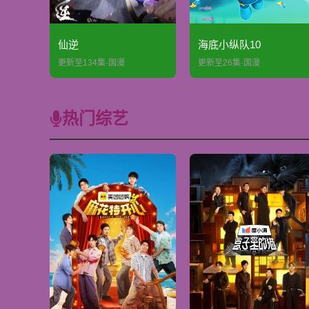
仙逆
海底小纵队10
更新至134集·国漫
更新至26集·国漫
热门综艺