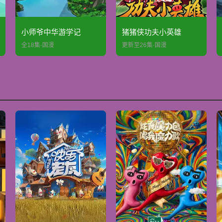
小师爷中华游学记
猪猪侠功夫小英雄
全18集·国漫
更新至26集·国漫