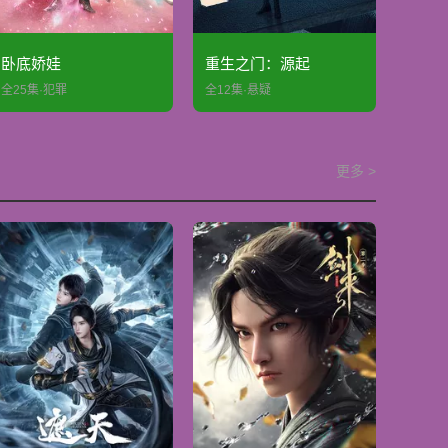
卧底娇娃
重生之门：源起
全25集·犯罪
全12集·悬疑
更多 >