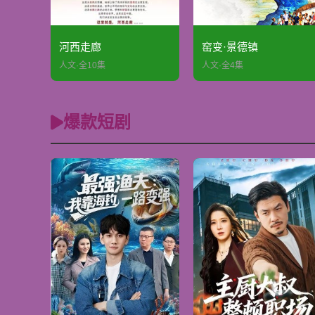
河西走廊
窑变·景德镇
人文·全10集
人文·全4集
爆款短剧