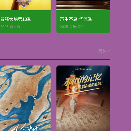
最强大脑第13季
声生不息·华流季
2026·真人秀
2025·音乐综艺
更多 >