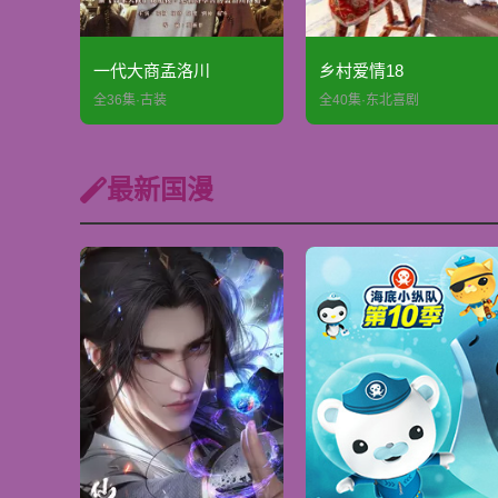
一代大商孟洛川
乡村爱情18
全36集·古装
全40集·东北喜剧
最新国漫