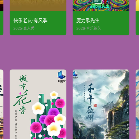
快乐老友·有风季
魔力歌先生
2025·真人秀
2026·音乐综艺