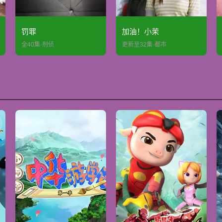
罚罪
加油！小茉
全40集·刑侦
更新至32集·都市