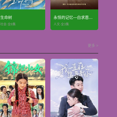
生命树
永恒的记忆—白求恩和他的朋友们
社会·全8集
人文·全3集
更多 >