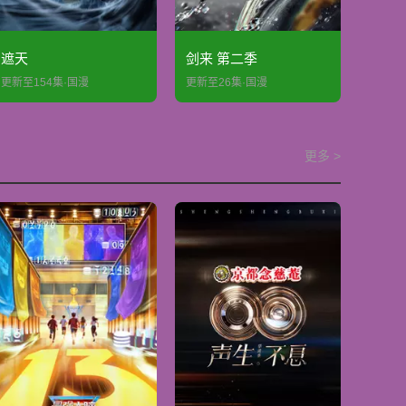
遮天
剑来 第二季
更新至154集·国漫
更新至26集·国漫
更多 >