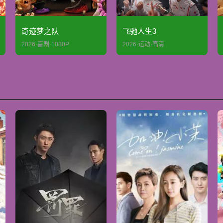
奇迹梦之队
飞驰人生3
2026·喜剧·1080P
2026·运动·高清