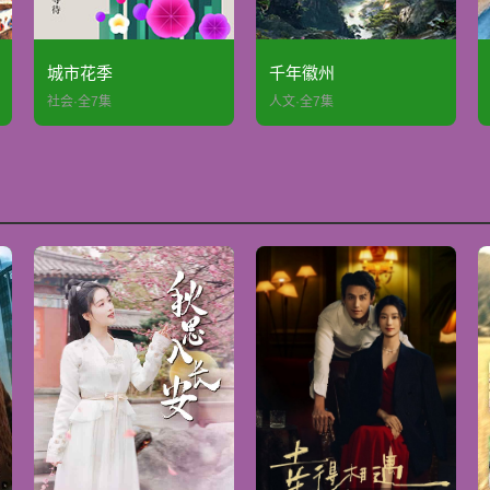
城市花季
千年徽州
社会·全7集
人文·全7集