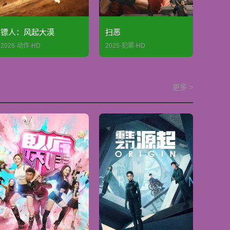
镖人：风起大漠
扫恶
2026·动作·HD
2025·犯罪·HD
更多 >