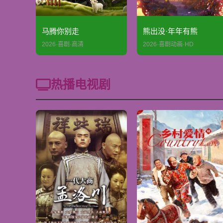
马腾你别走
熊出没·年年有熊
2026·喜剧·高清
2026·喜剧动画·HD
热播电视剧